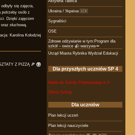
Aktywna Tablica
odbyły się zajęcia,
Ukraina / Україна 🇺🇦
a potrzeby osób z
ci. Dzięki zajęciom
Sygnaliści
 oraz słuchową.
OSE
acja: Karolina Kołodziej
Zdrowe odżywianie w tym:Program dla
szkół – owoce 🍎i warzywa🥕
Urząd Miasta Rybnika Wydział Edukacji
ZTATY Z PIZZĄ 🍕
Dla przyszłych uczniów SP 4
Nabór do Szkoły Podstawowej nr 4
Oferta Szkoły
Dla uczniów
Plan lekcji uczeń
Plan lekcji nauczyciele