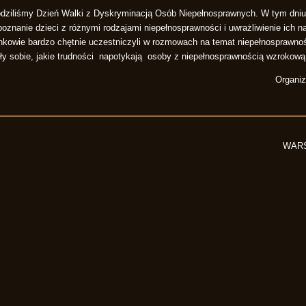
odziliśmy Dzień Walki z Dyskryminacją Osób Niepełnosprawnych. W tym dniu 
znanie dzieci z różnymi rodzajami niepełnosprawności i uwrażliwienie ich n
owie bardzo chętnie uczestniczyli w rozmowach na temat niepełnosprawnoś
ły sobie, jakie trudności napotykają osoby z niepełnosprawnością wzrokową
Organiz
WARS