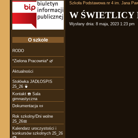
Szkoła Podstawowa nr 4 im. Jana Paw
W ŚWIETLICY 
Wysłany dnia:
8 maja, 2023 1:23 pm
O szkole
RODO
*Zielona Pracownia* 🌿
Aktualności
Stołówka JADŁOSPIS
25_26 🍵
Kontakt ☎️ Sala
gimnastyczna
Dokumentacja 📜
Rok szkolny/Dni wolne
25_26📅
Kalendarz uroczystości i
konkursów szkolnych 25_26