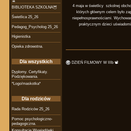
🏆
4 maja w świetlicy szkolnej obch
BIBLIOTEKA SZKOLNA🦉
których głównym celem było zapo
Świetlica 25_26
niepełnosprawnościami. Wychowank
praktycznym dzieci uświadomi
Pedagog_Psycholog 25_26
Higienistka
Opieka zdrowotna.
Dla wszystkich
DZIEŃ FILMOWY W IIIb 📽
Dyplomy. Certyfikaty.
Podziękowania.
*Logo/maskotka*
Dla rodziców
Rada Rodziców 25_26
Pomoc psychologiczno-
pedagogiczna.
Konsultacje Wywiadówki