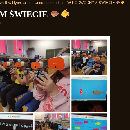
ła II w Rybniku
Uncategorized
W PODWODNYM ŚWIECIE
M ŚWIECIE
m