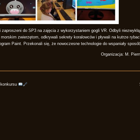
i zaproszeni do SP3 na zajęcia z wykorzystaniem gogli VR. Odbyli niezwykłą
ka morskim zwierzętom, odkrywali sekrety koralowców i pływali na kutrze ryba
rogram Paint. Przekonali się, że nowoczesne technologie do wspaniały spos
Organizacja: M. Pier
i konkursu