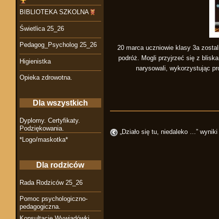
BIBLIOTEKA SZKOLNA
Świetlica 25_26
Pedagog_Psycholog 25_26
20 marca uczniowie klasy 3a zostal
podróż. Mogli przyjrzeć się z blis
Higienistka
narysowali, wykorzystując p
Opieka zdrowotna.
Dla wszystkich
Dyplomy. Certyfikaty.
Podziękowania.
„Działo się tu, niedaleko …” wynik
*Logo/maskotka*
Dla rodziców
Rada Rodziców 25_26
Pomoc psychologiczno-
pedagogiczna.
Konsultacje Wywiadówki