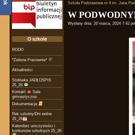
Szkoła Podstawowa nr 4 im. Jana Paw
W PODWODNY
Wysłany dnia:
20 marca, 2024 7:42 p
O szkole
RODO
*Zielona Pracownia*
Aktualności
Stołówka JADŁOSPIS
25_26
Kontakt
Sala
gimnastyczna
Dokumentacja
Rok szkolny/Dni wolne
25_26
Kalendarz uroczystości i
konkursów szkolnych 25_26