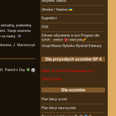
Aktywna Tablica
Ukraina / Україна
Sygnaliści
 wirtualną, podwodną
OSE
ckim. Swoje wrażenia
Zdrowe odżywianie w tym:Program dla
ób na naukę.
szkół – owoce
i warzywa
nikarska, J. Macionczyk
Urząd Miasta Rybnika Wydział Edukacji
Dla przyszłych uczniów SP 4
St. Patrick’s Day
Nabór do Szkoły Podstawowej nr 4
Oferta Szkoły
Dla uczniów
Plan lekcji uczeń
Plan lekcji nauczyciele