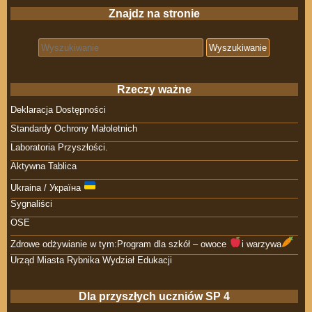
Znajdz na stronie
Search for:
Rzeczy ważne
Deklaracja Dostępności
Standardy Ochrony Małoletnich
Laboratoria Przyszłości.
Aktywna Tablica
Ukraina / Україна
Sygnaliści
OSE
Zdrowe odżywianie w tym:Program dla szkół – owoce
i warzywa
Urząd Miasta Rybnika Wydział Edukacji
Dla przyszłych uczniów SP 4