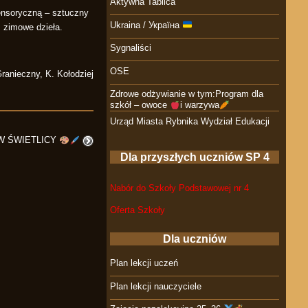
Aktywna Tablica
ensoryczną – sztuczny
Ukraina / Україна
, zimowe dzieła.
Sygnaliści
OSE
ranieczny, K. Kołodziej
Zdrowe odżywianie w tym:Program dla
szkół – owoce
i warzywa
Urząd Miasta Rybnika Wydział Edukacji
W ŚWIETLICY
Dla przyszłych uczniów SP 4
Nabór do Szkoły Podstawowej nr 4
Oferta Szkoły
Dla uczniów
Plan lekcji uczeń
Plan lekcji nauczyciele