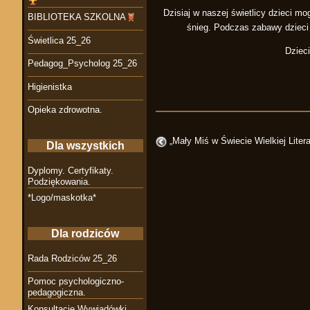
Dzisiaj w naszej świetlicy dzieci 
BIBLIOTEKA SZKOLNA
śnieg. Podczas zabawy dzieci 
Świetlica 25_26
Dziec
Pedagog_Psycholog 25_26
Higienistka
Opieka zdrowotna.
„Mały Miś w Świecie Wielkiej Liter
Dla wszystkich
Dyplomy. Certyfikaty.
Podziękowania.
*Logo/maskotka*
Dla rodziców
Rada Rodziców 25_26
Pomoc psychologiczno-
pedagogiczna.
Konsultacje Wywiadówki