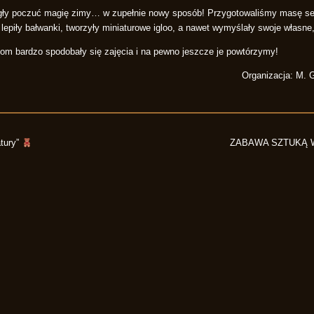
mogły poczuć magię zimy… w zupełnie nowy sposób! Przygotowaliśmy masę s
lepiły bałwanki, tworzyły miniaturowe igloo, a nawet wymyślały swoje własne
iom bardzo spodobały się zajęcia i na pewno jeszcze je powtórzymy!
Organizacja: M. G
atury”
ZABAWA SZTUKĄ 