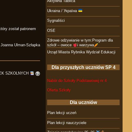
Aktywna Tablica
Ukraina / Україна
Sygnaliści
który został patronem
OSE
Zdrowe odżywianie w tym:Program dla
, Joanna Ulman-Szłapka
szkół – owoce
i warzywa
Urząd Miasta Rybnika Wydział Edukacji
Dla przyszłych uczniów SP 4
TEK SZKOLNYCH
Nabór do Szkoły Podstawowej nr 4
Oferta Szkoły
Dla uczniów
Plan lekcji uczeń
Plan lekcji nauczyciele