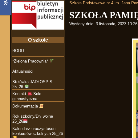
Szkoła Podstawowa nr 4 im. Jana Paw
SZKOŁA PAMI
Wysłany dnia:
3 listopada, 2023 10:2
O szkole
RODO
*Zielona Pracownia*
Aktualności
Stołówka JADŁOSPIS
25_26
Kontakt
Sala
gimnastyczna
Dokumentacja
Rok szkolny/Dni wolne
25_26
Kalendarz uroczystości i
konkursów szkolnych 25_26