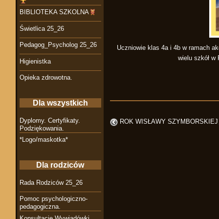
BIBLIOTEKA SZKOLNA
Świetlica 25_26
Pedagog_Psycholog 25_26
Uczniowie klas 4a i 4b w ramach akc
wielu szkół w
Higienistka
Opieka zdrowotna.
Dla wszystkich
Dyplomy. Certyfikaty.
ROK WISŁAWY SZYMBORSKIEJ
Podziękowania.
*Logo/maskotka*
Dla rodziców
Rada Rodziców 25_26
Pomoc psychologiczno-
pedagogiczna.
Konsultacje Wywiadówki