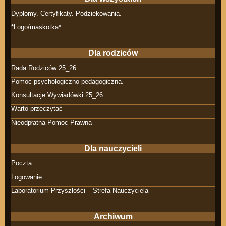
Dyplomy. Certyfikaty. Podziękowania.
*Logo/maskotka*
Dla rodziców
Rada Rodziców 25_26
Pomoc psychologiczno-pedagogiczna.
Konsultacje Wywiadówki 25_26
Warto przeczytać
Nieodpłatna Pomoc Prawna
Dla nauczycieli
Poczta
Logowanie
Laboratorium Przyszłości – Strefa Nauczyciela
Archiwum