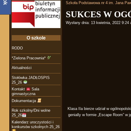
Szkoła Podstawowa nr 4 im. Jana Paw
SUKCES W OG
Wysłany dnia:
13 kwietnia, 2022 9:24
O szkole
RODO
*Zielona Pracownia*
Aktualności
Stołówka JADŁOSPIS
25_26
Kontakt
Sala
gimnastyczna
Dokumentacja
Klasa IIa bierze udział w ogólnopolsk
Rok szkolny/Dni wolne
genially w formie „Escape Room” w j
25_26
Kalendarz uroczystości i
konkursów szkolnych 25_26