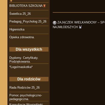
BIBLIOTEKA SZKOLNA
Świetlica 25_26
Pedagog_Psycholog 25_26
ZAJĄCZEK WIELKANOCNY – SP4
NAJMŁODSZYCH
Higienistka
Opieka zdrowotna.
Dla wszystkich
Dyplomy. Certyfikaty.
Podziękowania.
*Logo/maskotka*
Dla rodziców
Rada Rodziców 25_26
Pomoc psychologiczno-
pedagogiczna.
Konsultacje Wywiadówki