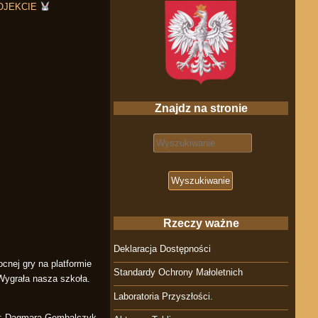
OJEKCIE
Znajdz na stronie
Search for:
Rzeczy ważne
Deklaracja Dostępności
ocnej gry na platformie
Standardy Ochrony Małoletnich
Wygrała nasza szkoła.
Laboratoria Przyszłości.
r: Dagmara Gembalczyk