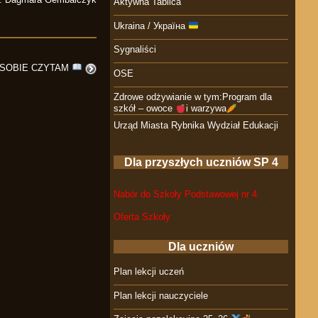
Aktywna Tablica
Ukraina / Україна
Sygnaliści
 SOBIE CZYTAM
OSE
Zdrowe odżywianie w tym:Program dla
szkół – owoce
i warzywa
Urząd Miasta Rybnika Wydział Edukacji
Dla przyszłych uczniów SP 4
Nabór do Szkoły Podstawowej nr 4
Oferta Szkoły
Dla uczniów
Plan lekcji uczeń
Plan lekcji nauczyciele