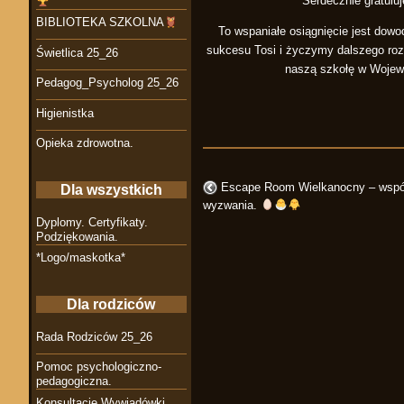
Serdecznie gratulu
BIBLIOTEKA SZKOLNA
To wspaniałe osiągnięcie jest dow
sukcesu Tosi i życzymy dalszego rozw
Świetlica 25_26
naszą szkołę w Wojewó
Pedagog_Psycholog 25_26
Higienistka
Opieka zdrowotna.
Escape Room Wielkanocny – współpr
Dla wszystkich
wyzwania.
Dyplomy. Certyfikaty.
Podziękowania.
*Logo/maskotka*
Dla rodziców
Rada Rodziców 25_26
Pomoc psychologiczno-
pedagogiczna.
Konsultacje Wywiadówki