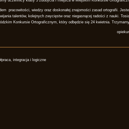
jemy uczennicy klasy 3 zdobycia I miejsca w Miejskim Konkursie Ortografic
odem pracowitości, wiedzy oraz doskonałej znajomości zasad ortografii. Jes
ijania talentów, kolejnych zwycięstw oraz niegasnącej radości z nauki. Tosi
dzkim Konkursie Ortograficznym, który odbędzie się 24 kwietnia. Trzymamy
opieku
aca, integracja i logiczne