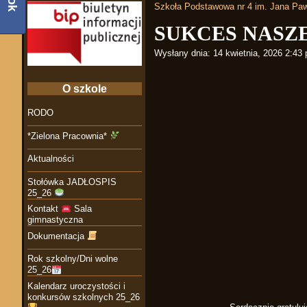
Szkoła Podstawowa nr 4 im. Jana Paw
SUKCES NASZ
Wysłany dnia:
14 kwietnia, 2026 2:43
O szkole
RODO
*Zielona Pracownia*
Aktualności
Stołówka JADŁOSPIS
25_26
Kontakt
Sala
gimnastyczna
Dokumentacja
Rok szkolny/Dni wolne
25_26
Kalendarz uroczystości i
konkursów szkolnych 25_26