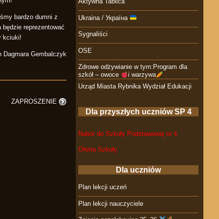
znym!
Aktywna Tablica
teśmy bardzo dumni z
Ukraina / Україна
a będzie reprezentować
Sygnaliści
 kciuki!
OSE
n Dagmara Gembalczyk
Zdrowe odżywianie w tym:Program dla
szkół – owoce
i warzywa
Urząd Miasta Rybnika Wydział Edukacji
ZAPROSZENIE
Dla przyszłych uczniów SP 4
Nabór do Szkoły Podstawowej nr 4
Oferta Szkoły
Dla uczniów
Plan lekcji uczeń
Plan lekcji nauczyciele