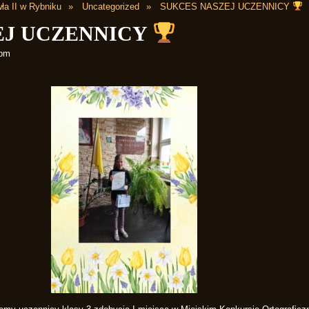
ła II w Rybniku
Uncategorized
SUKCES NASZEJ UCZENNICY
EJ UCZENNICY
 pm