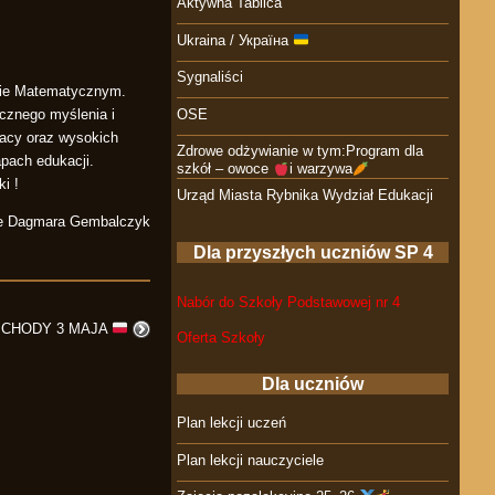
Aktywna Tablica
Ukraina / Україна
Sygnaliści
sie Matematycznym.
OSE
icznego myślenia i
acy oraz wysokich
Zdrowe odżywianie w tym:Program dla
pach edukacji.
szkół – owoce
i warzywa
i !
Urząd Miasta Rybnika Wydział Edukacji
e Dagmara Gembalczyk
Dla przyszłych uczniów SP 4
Nabór do Szkoły Podstawowej nr 4
BCHODY 3 MAJA
Oferta Szkoły
Dla uczniów
Plan lekcji uczeń
Plan lekcji nauczyciele