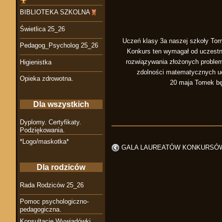
BIBLIOTEKA SZKOLNA
Świetlica 25_26
Uczeń klasy 3a naszej szkoły To
Pedagog_Psycholog 25_26
Konkurs ten wymagał od uczestni
rozwiązywania złożonych proble
Higienistka
zdolności matematycznych uc
Opieka zdrowotna.
20 maja Tomek bę
Dla wszystkich
Dyplomy. Certyfikaty.
Podziękowania.
*Logo/maskotka*
GALA LAUREATÓW KONKURSÓ
Dla rodziców
Rada Rodziców 25_26
Pomoc psychologiczno-
pedagogiczna.
Konsultacje Wywiadówki