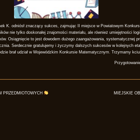
mek K. odniósł znaczący sukces, zajmując II miejsce w Powiatowym Konkur
ków nie tylko doskonałej znajomości materiału, ale również umiejętności log
mów. Osiągnięcie to jest dowodem dużego zaangażowania, systematycznej pr
znia. Serdecznie gratulujemy i życzymy dalszych sukcesów w kolejnych eta
dzie brał udział w Wojewódzkim Konkursie Matematycznym. Trzymamy kciuk
Przygotowani
W PRZEDMIOTOWYCH
MIEJSKIE O