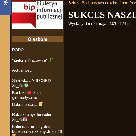
Szkoła Podstawowa nr 4 im. Jana Paw
SUKCES NASZ
Wysłany dnia:
6 maja, 2026 8:24 pm
O szkole
RODO
*Zielona Pracownia*
Aktualności
Stołówka JADŁOSPIS
25_26
Kontakt
Sala
gimnastyczna
Dokumentacja
Rok szkolny/Dni wolne
25_26
Kalendarz uroczystości i
konkursów szkolnych 25_26