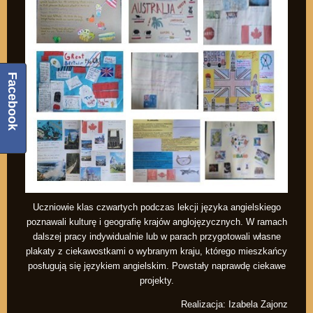
Facebook
Uczniowie klas czwartych podczas lekcji języka angielskiego
poznawali kulturę i geografię krajów anglojęzycznych. W ramach
dalszej pracy indywidualnie lub w parach przygotowali własne
plakaty z ciekawostkami o wybranym kraju, którego mieszkańcy
posługują się językiem angielskim. Powstały naprawdę ciekawe
projekty.
Realizacja: Izabela Zajonz