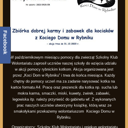
Facebook
W październikowym miesiącu pomocy dla zwierząt Szkolny Klub
Wolontariatu zaprosił uczniów naszej szkoły do wzięcia udziału
w akcji pomocy rybnickim kotkom. Akcja organizowana jest
przez „Koci Dom w Rybniku” i trwa do końca miesiąca. Każdy
chętny do pomocy uczeń ma za zadanie narysować kotka na
kartce formatu A4. Pracę oraz prezencik dla kotka np. sucha lub
mokra karma, smaczki, miski, kuwety, żwirek, zabawki,
legowiska itp. należy przynieść do gabinetu wf. Z wykonanych
prac naszych uczniów utworzymy książkę, którą wraz ze
smakołykami przekażemy wolontariuszom Kociego Domu w
Rybniku.
Organizatorzy: Szkolny Klub Wolontariatu i opiekun wolontariatu