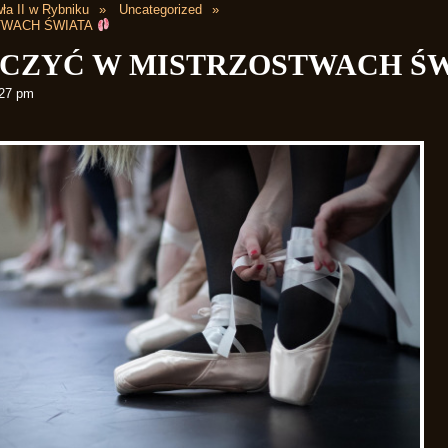
ła II w Rybniku
Uncategorized
TWACH ŚWIATA
CZYĆ W MISTRZOSTWACH Ś
:27 pm