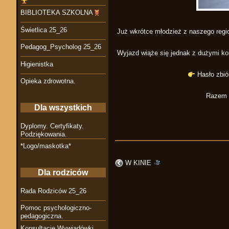
BIBLIOTEKA SZKOLNA
Świetlica 25_26
Już wkrótce młodzież z naszego regi
Pedagog_Psycholog 25_26
Wyjazd wiąże się jednak z dużymi ko
Higienistka
Hasło zbió
Opieka zdrowotna.
Razem m
Dla wszystkich
Dyplomy. Certyfikaty.
Podziękowania.
*Logo/maskotka*
W KINIE
Dla rodziców
Rada Rodziców 25_26
Pomoc psychologiczno-
pedagogiczna.
Konsultacje Wywiadówki