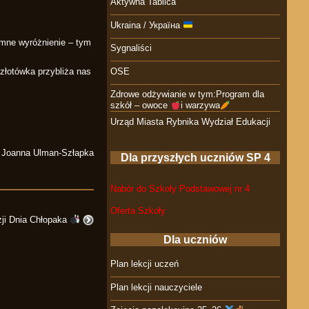
Aktywna Tablica
Ukraina / Україна
mne wyróżnienie – tym
Sygnaliści
OSE
złotówka przybliża nas
Zdrowe odżywianie w tym:Program dla
szkół – owoce
i warzywa
Urząd Miasta Rybnika Wydział Edukacji
Joanna Ulman-Szłapka
Dla przyszłych uczniów SP 4
Nabór do Szkoły Podstawowej nr 4
Oferta Szkoły
zji Dnia Chłopaka
Dla uczniów
Plan lekcji uczeń
Plan lekcji nauczyciele