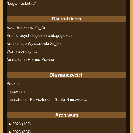
*Logo/maskotka*
Dla rodziców
Rada Rodziców 25_26
Pomoc psychologiczno-pedagogiczna.
Konsultacje Wywiadówki 25_26
Warto przeczytać
Nieodpłatna Pomoc Prawna
Dla nauczycieli
Poczta
Logowanie
Laboratorium Przyszłości – Strefa Nauczyciela
Archiwum
►
2026 (165)
►
2025 (354)