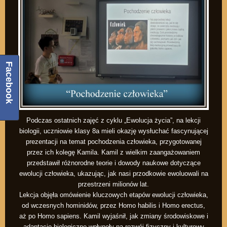
Facebook
Podczas ostatnich zajęć z cyklu „Ewolucja życia”, na lekcji
biologii, uczniowie klasy 8a mieli okazję wysłuchać fascynującej
prezentacji na temat pochodzenia człowieka, przygotowanej
przez ich kolegę Kamila. Kamil z wielkim zaangażowaniem
przedstawił różnorodne teorie i dowody naukowe dotyczące
ewolucji człowieka, ukazując, jak nasi przodkowie ewoluowali na
przestrzeni milionów lat.
Lekcja objęła omówienie kluczowych etapów ewolucji człowieka,
od wczesnych hominidów, przez Homo habilis i Homo erectus,
aż po Homo sapiens. Kamil wyjaśnił, jak zmiany środowiskowe i
adaptacje biologiczne wpłynęły na rozwój fizyczny i kulturowy