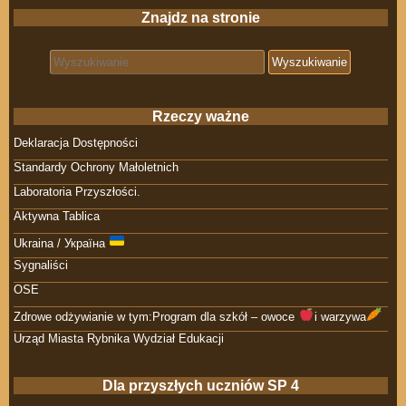
Znajdz na stronie
Search for:
Rzeczy ważne
Deklaracja Dostępności
Standardy Ochrony Małoletnich
Laboratoria Przyszłości.
Aktywna Tablica
Ukraina / Україна
Sygnaliści
OSE
Zdrowe odżywianie w tym:Program dla szkół – owoce
i warzywa
Urząd Miasta Rybnika Wydział Edukacji
Dla przyszłych uczniów SP 4