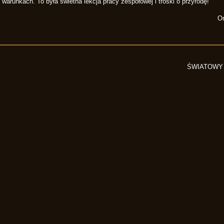
warunkach. To była świetna lekcja pracy zespołowej i troski o przyrodę!
Or
ŚWIATOWY