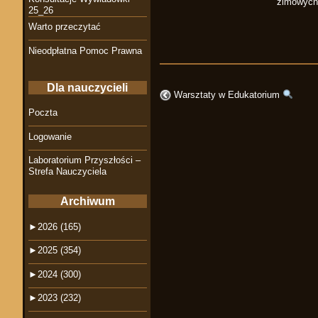
zimowych 
25_26
Warto przeczytać
Nieodpłatna Pomoc Prawna
Dla nauczycieli
Warsztaty w Edukatorium
Poczta
Logowanie
Laboratorium Przyszłości –
Strefa Nauczyciela
Archiwum
►
2026 (165)
►
2025 (354)
►
2024 (300)
►
2023 (232)