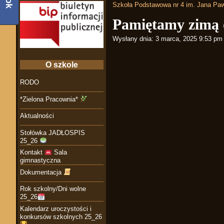
Szkoła Podstawowa nr 4 im. Jana Paw
Pamiętamy zimą 
Wysłany dnia:
3 marca, 2025 9:53 pm
O szkole
RODO
*Zielona Pracownia*
Aktualności
Stołówka JADŁOSPIS
25_26
Kontakt
Sala
gimnastyczna
Dokumentacja
Rok szkolny/Dni wolne
25_26
Kalendarz uroczystości i
konkursów szkolnych 25_26