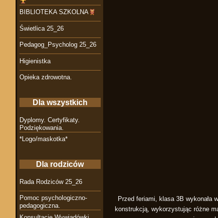
BIBLIOTEKA SZKOLNA
Świetlica 25_26
Pedagog_Psycholog 25_26
Higienistka
Opieka zdrowotna.
Dla wszystkich
Dyplomy. Certyfikaty.
Podziękowania.
*Logo/maskotka*
Dla rodziców
Rada Rodziców 25_26
Pomoc psychologiczno-
Przed feriami, klasa 3B wykonała 
pedagogiczna.
konstrukcją, wykorzystując różne m
Konsultacje Wywiadówki