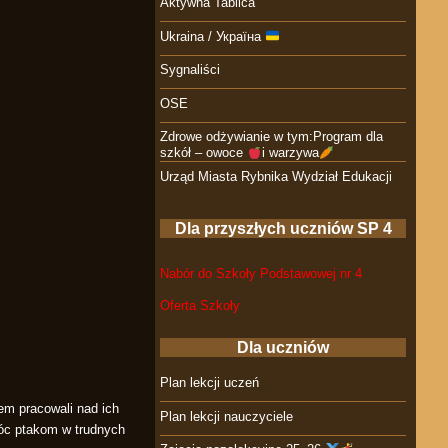
Aktywna Tablica
Ukraina / Україна
Sygnaliści
OSE
Zdrowe odżywianie w tym:Program dla
szkół – owoce
i warzywa
Urząd Miasta Rybnika Wydział Edukacji
Dla przyszłych uczniów SP 4
Nabór do Szkoły Podstawowej nr 4
Oferta Szkoły
Dla uczniów
Plan lekcji uczeń
em pracowali nad ich
Plan lekcji nauczyciele
móc ptakom w trudnych