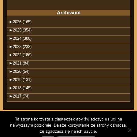
Archiwum
►
2026 (165)
►
2025 (354)
►
2024 (300)
►
2023 (232)
►
2022 (186)
►
2021 (84)
►
2020 (54)
►
2019 (131)
►
2018 (145)
►
2017 (74)
Ta strona korzysta z ciasteczek aby świadczyć usługi na
najwyższym poziomie. Dalsze korzystanie ze strony oznacza,
©2026 raindrops
że zgadzasz się na ich użycie.
Wpisy RSS