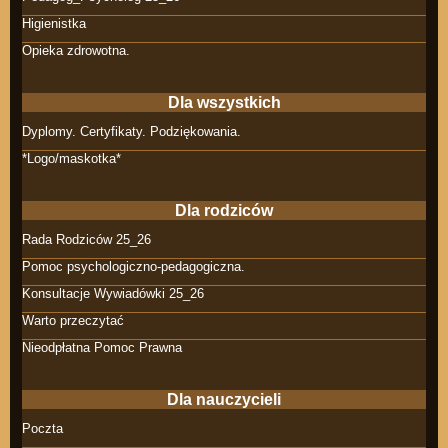
Higienistka
Opieka zdrowotna.
Dla wszystkich
Dyplomy. Certyfikaty. Podziękowania.
*Logo/maskotka*
Dla rodziców
Rada Rodziców 25_26
Pomoc psychologiczno-pedagogiczna.
Konsultacje Wywiadówki 25_26
Warto przeczytać
Nieodpłatna Pomoc Prawna
Dla nauczycieli
Poczta