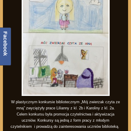
Facebook
W plastycznym konkursie bibliotecznym „Mój zwierzak czyta ze
mną” zwyciężyły prace Lilianny z kl. 2b i Karoliny z kl. 2a.
Celem konkursu była promocja czytelnictwa i aktywizacja
uczniów. Konkursy są jedną z form pracy z młodym
czytelnikiem i prowadzą do zainteresowania uczniów biblioteką.