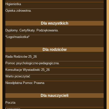
Higienistka
Opieka zdrowotna.
Dla wszystkich
Dyplomy. Certyfikaty. Podziękowania.
*Logo/maskotka*
Dla rodziców
Rada Rodziców 25_26
Pomoc psychologiczno-pedagogiczna.
Konsultacje Wywiadówki 25_26
Warto przeczytać
Nieodpłatna Pomoc Prawna
Dla nauczycieli
Poczta