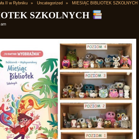
ła II w Rybniku
Uncategorized
MIESIĄC BIBLIOTEK SZKOLNYCH
LIOTEK SZKOLNYCH
9 am