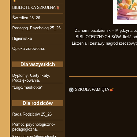
BIBLIOTEKA SZKOLNA
Świetlica 25_26
Pedagog_Psycholog 25_26
Za nami październik – Międzynarod
BIBLIOTECZNYCH SÓW. Ilość sów odga
Higienistka
Liczenia i zestawy nagród rzecz
Opieka zdrowotna.
Dla wszystkich
Dyplomy. Certyfikaty.
Podziękowania.
*Logo/maskotka*
SZKOŁA PAMIĘTA
Dla rodziców
Rada Rodziców 25_26
Pomoc psychologiczno-
pedagogiczna.
Konsultacje Wywiadówki