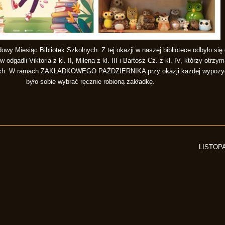
owy Miesiąc Bibliotek Szkolnych. Z tej okazji w naszej bibliotece odbyło s
dli Viktoria z kl. II, Milena z kl. III i Bartosz Cz. z kl. IV, którzy otrzy
owych. W ramach ZAKŁADKOWEGO PAŹDZIERNIKA przy okazji każdej wypożyc
było sobie wybrać ręcznie robioną zakładkę.
LISTOP