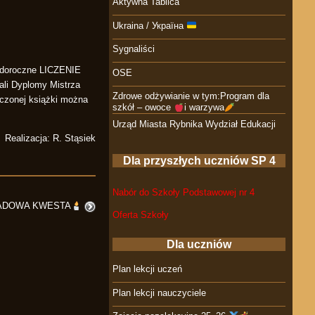
Aktywna Tablica
Ukraina / Україна
Sygnaliści
ię doroczne LICZENIE
OSE
mali Dyplomy Mistrza
Zdrowe odżywianie w tym:Program dla
zonej książki można
szkół – owoce
i warzywa
Urząd Miasta Rybnika Wydział Edukacji
Realizacja: R. Stąsiek
Dla przyszłych uczniów SP 4
Nabór do Szkoły Podstawowej nr 4
ADOWA KWESTA
Oferta Szkoły
Dla uczniów
Plan lekcji uczeń
Plan lekcji nauczyciele