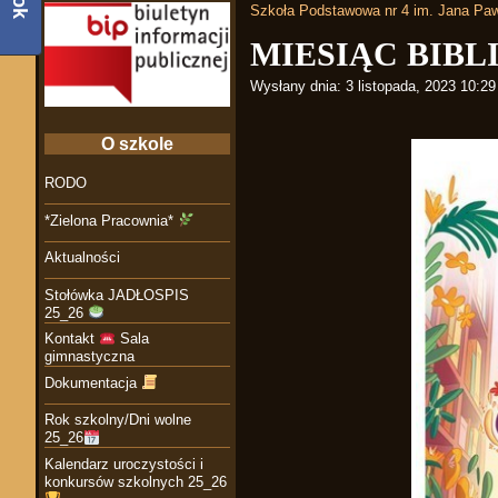
Szkoła Podstawowa nr 4 im. Jana Paw
MIESIĄC BIB
Wysłany dnia:
3 listopada, 2023 10:2
O szkole
RODO
*Zielona Pracownia*
Aktualności
Stołówka JADŁOSPIS
25_26
Kontakt
Sala
gimnastyczna
Dokumentacja
Rok szkolny/Dni wolne
25_26
Kalendarz uroczystości i
konkursów szkolnych 25_26