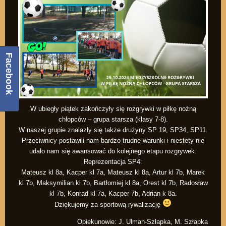
Facebook
W ubiegły piątek zakończyły się rozgrywki w piłkę nożną
chłopców – grupa starsza (klasy 7-8).
W naszej grupie znalazły się także drużyny SP 19, SP34, SP11.
Przeciwnicy postawili nam bardzo trudne warunki i niestety nie
udało nam się awansować do kolejnego etapu rozgrywek.
Reprezentacja SP4:
Mateusz kl 8a, Kacper kl 7a, Mateusz kl 8a, Artur kl 7b, Marek
kl 7b, Maksymilian kl 7b, Bartłomiej kl 8a, Orest kl 7b, Radosław
kl 7b, Konrad kl 7a, Kacper 7b, Adrian k 8a.
Dziękujemy za sportową rywalizację
Opiekunowie: J. Ulman-Szłapka, M. Szłapka