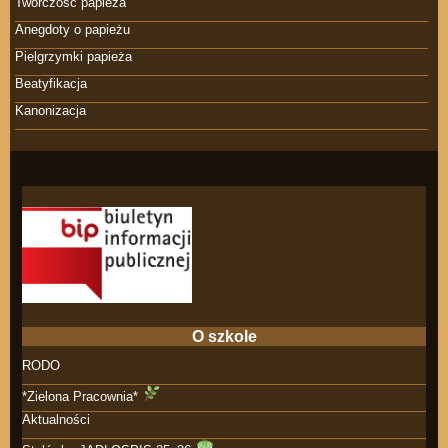
Twórczość papieża
Anegdoty o papieżu
Pielgrzymki papieża
Beatyfikacja
Kanonizacja
O szkole
RODO
*Zielona Pracownia*
Aktualności