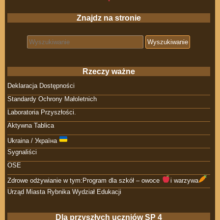
Znajdz na stronie
Search for:
Rzeczy ważne
Deklaracja Dostępności
Standardy Ochrony Małoletnich
Laboratoria Przyszłości.
Aktywna Tablica
Ukraina / Україна
Sygnaliści
OSE
Zdrowe odżywianie w tym:Program dla szkół – owoce
i warzywa
Urząd Miasta Rybnika Wydział Edukacji
Dla przyszłych uczniów SP 4