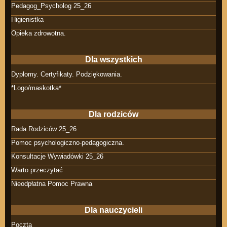
Pedagog_Psycholog 25_26
Higienistka
Opieka zdrowotna.
Dla wszystkich
Dyplomy. Certyfikaty. Podziękowania.
*Logo/maskotka*
Dla rodziców
Rada Rodziców 25_26
Pomoc psychologiczno-pedagogiczna.
Konsultacje Wywiadówki 25_26
Warto przeczytać
Nieodpłatna Pomoc Prawna
Dla nauczycieli
Poczta