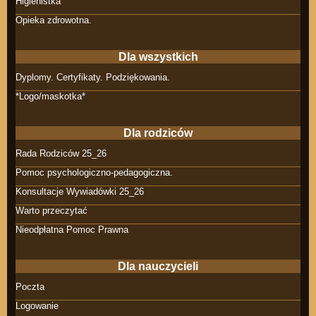
Higienistka
Opieka zdrowotna.
Dla wszystkich
Dyplomy. Certyfikaty. Podziękowania.
*Logo/maskotka*
Dla rodziców
Rada Rodziców 25_26
Pomoc psychologiczno-pedagogiczna.
Konsultacje Wywiadówki 25_26
Warto przeczytać
Nieodpłatna Pomoc Prawna
Dla nauczycieli
Poczta
Logowanie