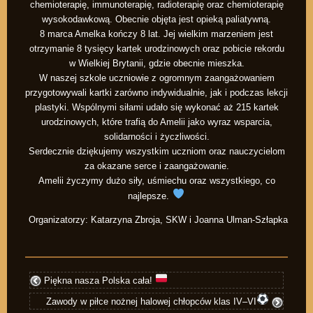
chemioterapię, immunoterapię, radioterapię oraz chemioterapię
wysokodawkową. Obecnie objęta jest opieką paliatywną.
8 marca Amelka kończy 8 lat. Jej wielkim marzeniem jest
otrzymanie 8 tysięcy kartek urodzinowych oraz pobicie rekordu
w Wielkiej Brytanii, gdzie obecnie mieszka.
W naszej szkole uczniowie z ogromnym zaangażowaniem
przygotowywali kartki zarówno indywidualnie, jak i podczas lekcji
plastyki. Wspólnymi siłami udało się wykonać aż 215 kartek
urodzinowych, które trafią do Amelii jako wyraz wsparcia,
solidarności i życzliwości.
Serdecznie dziękujemy wszystkim uczniom oraz nauczycielom
za okazane serce i zaangażowanie.
Amelii życzymy dużo siły, uśmiechu oraz wszystkiego, co
najlepsze.
Organizatorzy: Katarzyna Zbroja, SKW i Joanna Ulman-Szłapka
Piękna nasza Polska cała!
Zawody w piłce nożnej halowej chłopców klas IV–VI