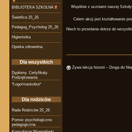
Wspólnie z uczniami naszej Szkoły 
BIBLIOTEKA SZKOLNA
Świetlica 25_26
Celem akcji jest kształtowanie p
Pedagog_Psycholog 25_26
Niech to przesłanie dotrze do wszystki
Higienistka
Opieka zdrowotna.
Dla wszystkich
Żywa lekcja historii – Droga do Ni
Dyplomy. Certyfikaty.
Podziękowania.
*Logo/maskotka*
Dla rodziców
Rada Rodziców 25_26
Pomoc psychologiczno-
pedagogiczna.
Konsultacje Wywiadówki