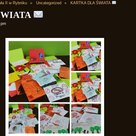
ła II w Rybniku
Uncategorized
KARTKA DLA ŚWIATA
ŚWIATA
6 pm