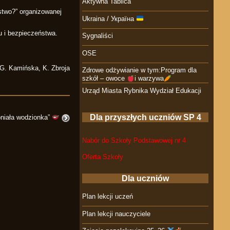
Aktywna Tablica
stwo?” organizowanej
Ukraina / Україна
u i bezpieczeństwa.
Sygnaliści
OSE
 G. Kamińska, K. Zbroja
Zdrowe odżywianie w tym:Program dla
szkół – owoce
i warzywa
Urząd Miasta Rybnika Wydział Edukacji
Dla przyszłych uczniów SP 4
niała wodzionka”
Nabór do Szkoły Podstawowej nr 4
Oferta Szkoły
Dla uczniów
Plan lekcji uczeń
Plan lekcji nauczyciele