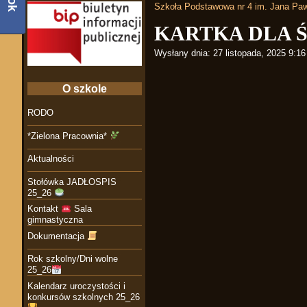
Szkoła Podstawowa nr 4 im. Jana Paw
KARTKA DLA 
Wysłany dnia:
27 listopada, 2025 9:1
O szkole
RODO
*Zielona Pracownia*
Aktualności
Stołówka JADŁOSPIS
25_26
Kontakt
Sala
gimnastyczna
Dokumentacja
Rok szkolny/Dni wolne
25_26
Kalendarz uroczystości i
konkursów szkolnych 25_26