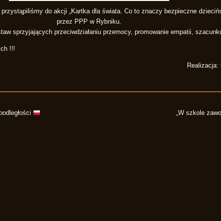
przystąpiliśmy do akcji „Kartka dla świata. Co to znaczy bezpieczne dzieciń
przez PPP w Rybniku.
ostaw sprzyjających przeciwdziałaniu przemocy, promowanie empatii, szacunk
ch !!!
Realizacja:
epodległości
„W szkole zawo