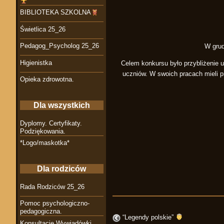
BIBLIOTEKA SZKOLNA
Świetlica 25_26
Pedagog_Psycholog 25_26
W grud
Higienistka
Celem konkursu było przybliżenie u
uczniów. W swoich pracach mieli pr
Opieka zdrowotna.
Dla wszystkich
Dyplomy. Certyfikaty.
Podziękowania.
*Logo/maskotka*
Dla rodziców
Rada Rodziców 25_26
Pomoc psychologiczno-
pedagogiczna.
“Legendy polskie”
Konsultacje Wywiadówki