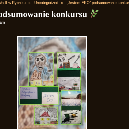
ła II w Rybniku
Uncategorized
„Jestem EKO” podsumowanie konku
odsumowanie konkursu
 am