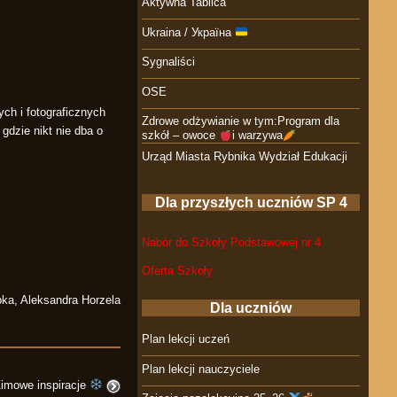
Aktywna Tablica
Ukraina / Україна
Sygnaliści
OSE
ch i fotograficznych
Zdrowe odżywianie w tym:Program dla
gdzie nikt nie dba o
szkół – owoce
i warzywa
Urząd Miasta Rybnika Wydział Edukacji
Dla przyszłych uczniów SP 4
Nabór do Szkoły Podstawowej nr 4
Oferta Szkoły
ka, Aleksandra Horzela
Dla uczniów
Plan lekcji uczeń
Plan lekcji nauczyciele
imowe inspiracje