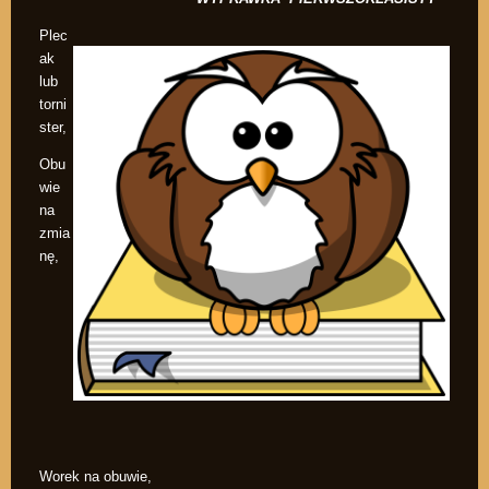
Plec
ak
lub
torni
ster,
Obu
wie
na
zmia
nę,
Worek na obuwie,