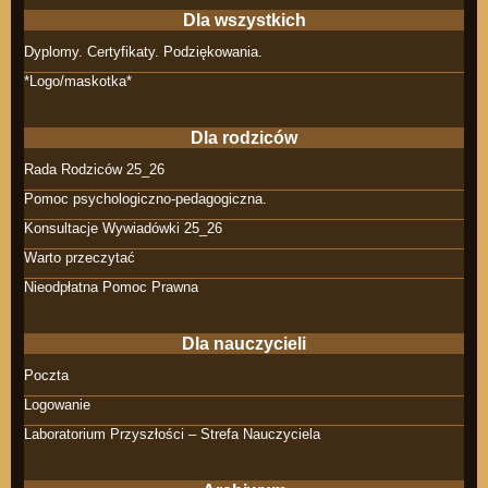
Dla wszystkich
Dyplomy. Certyfikaty. Podziękowania.
*Logo/maskotka*
Dla rodziców
Rada Rodziców 25_26
Pomoc psychologiczno-pedagogiczna.
Konsultacje Wywiadówki 25_26
Warto przeczytać
Nieodpłatna Pomoc Prawna
Dla nauczycieli
Poczta
Logowanie
Laboratorium Przyszłości – Strefa Nauczyciela