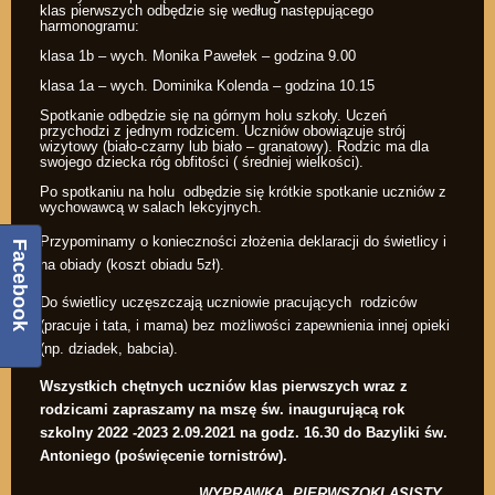
klas pierwszych odbędzie się według następującego
harmonogramu:
klasa 1b – wych. Monika Pawełek – godzina 9.00
klasa 1a – wych. Dominika Kolenda – godzina 10.15
Spotkanie odbędzie się na górnym holu szkoły. Uczeń
przychodzi z jednym rodzicem. Uczniów obowiązuje strój
wizytowy (biało-czarny lub biało – granatowy). Rodzic ma dla
swojego dziecka róg obfitości ( średniej wielkości).
Po spotkaniu na holu odbędzie się krótkie spotkanie uczniów z
wychowawcą w salach lekcyjnych.
Przypominamy o konieczności złożenia deklaracji do świetlicy i
Facebook
na obiady (koszt obiadu 5zł).
Do świetlicy uczęszczają uczniowie pracujących rodziców
(pracuje i tata, i mama) bez możliwości zapewnienia innej opieki
(np. dziadek, babcia).
Wszystkich chętnych uczniów klas pierwszych wraz z
rodzicami zapraszamy na mszę św. inaugurującą rok
szkolny 2022 -2023 2.09.2021 na godz. 16.30 do Bazyliki św.
Antoniego (poświęcenie tornistrów).
WYPRAWKA PIERWSZOKLASISTY