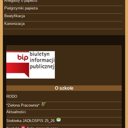
Anegdoty o papieżu
Pielgrzymki papieża
Beatyfikacja
Kanonizacja
O szkole
RODO
*Zielona Pracownia*
Aktualności
Stołówka JADŁOSPIS 25_26