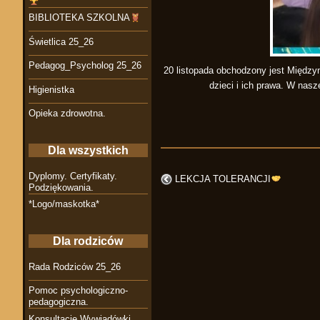
BIBLIOTEKA SZKOLNA
Świetlica 25_26
Pedagog_Psycholog 25_26
20 listopada obchodzony jest Między
dzieci i ich prawa. W nas
Higienistka
Opieka zdrowotna.
Dla wszystkich
Dyplomy. Certyfikaty.
LEKCJA TOLERANCJI
Podziękowania.
*Logo/maskotka*
Dla rodziców
Rada Rodziców 25_26
Pomoc psychologiczno-
pedagogiczna.
Konsultacje Wywiadówki