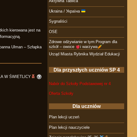
Aktywna Tablica
Ukraina / Україна
Sygnaliści
kich kierowana jest na
OSE
nformacyjną.
Zdrowe odżywianie w tym:Program dla
szkół – owoce
i warzywa
Joanna Ulman – Szłapka
Urząd Miasta Rybnika Wydział Edukacji
Dla przyszłych uczniów SP 4
A W ŚWIETLICY
Nabór do Szkoły Podstawowej nr 4
Oferta Szkoły
Dla uczniów
Plan lekcji uczeń
Plan lekcji nauczyciele