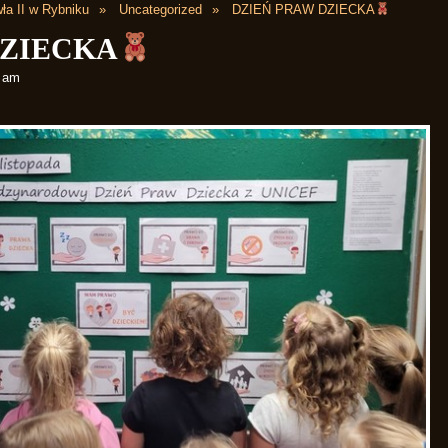
ła II w Rybniku
Uncategorized
DZIEŃ PRAW DZIECKA
DZIECKA
8 am