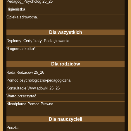
Pedagog_Psycholog 25_26
Higienistka
Opieka zdrowotna.
Dla wszystkich
Dyplomy. Certyfikaty. Podziękowania.
*Logo/maskotka*
Dla rodziców
Rada Rodziców 25_26
Pomoc psychologiczno-pedagogiczna.
Konsultacje Wywiadówki 25_26
Warto przeczytać
Nieodpłatna Pomoc Prawna
Dla nauczycieli
Poczta