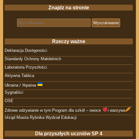
Znajdz na stronie
Search for:
Rzeczy ważne
Deklaracja Dostępności
Standardy Ochrony Małoletnich
Laboratoria Przyszłości.
Aktywna Tablica
Ukraina / Україна
Sygnaliści
OSE
Zdrowe odżywianie w tym:Program dla szkół – owoce
i warzywa
Urząd Miasta Rybnika Wydział Edukacji
Dla przyszłych uczniów SP 4