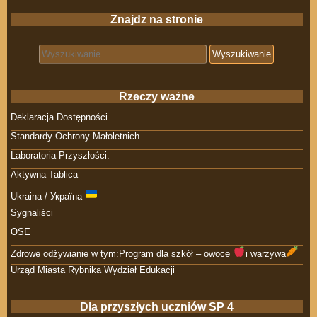
Znajdz na stronie
Search for:
Rzeczy ważne
Deklaracja Dostępności
Standardy Ochrony Małoletnich
Laboratoria Przyszłości.
Aktywna Tablica
Ukraina / Україна
Sygnaliści
OSE
Zdrowe odżywianie w tym:Program dla szkół – owoce
i warzywa
Urząd Miasta Rybnika Wydział Edukacji
Dla przyszłych uczniów SP 4