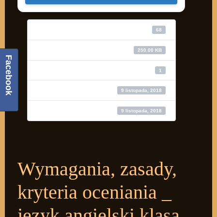
Pobierz
68
Wielkość pliku
250.00 KB
Facebook
Liczba plików
1
Data utworzenia
9 listopada, 2018
Ostatnia aktualizacja
9 listopada, 2018
Wymagania, zasady,
kryteria oceniania _
język angielski klasa