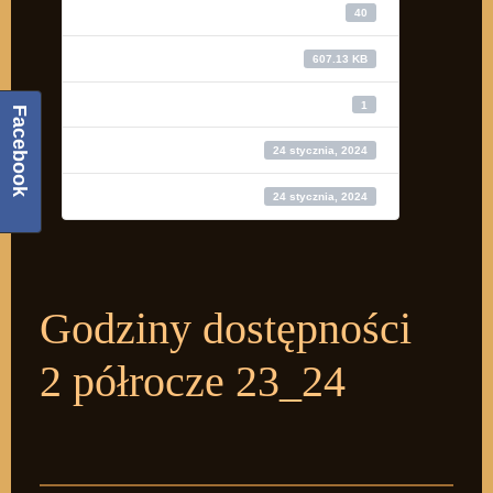
Pobierz
40
Wielkość pliku
607.13 KB
Liczba plików
1
Facebook
Data utworzenia
24 stycznia, 2024
Ostatnia aktualizacja
24 stycznia, 2024
Godziny dostępności
2 półrocze 23_24