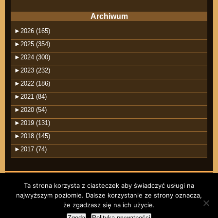
Archiwum
►
2026 (165)
►
2025 (354)
►
2024 (300)
►
2023 (232)
►
2022 (186)
►
2021 (84)
►
2020 (54)
►
2019 (131)
►
2018 (145)
►
2017 (74)
Ta strona korzysta z ciasteczek aby świadczyć usługi na
najwyższym poziomie. Dalsze korzystanie ze strony oznacza,
©2026 raindrops
że zgadzasz się na ich użycie.
Wpisy RSS
Komentarze RSS
Zgoda
Polityka prywatności