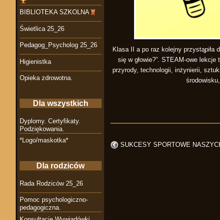
BIBLIOTEKA SZKOLNA
Świetlica 25_26
Pedagog_Psycholog 25_26
Klasa II a po raz kolejny przystąpiła
się w głowie?”. STEAM-owe lekcje 
Higienistka
przyrody, technologii, inżynierii, sz
Opieka zdrowotna.
środowisku,
Dla wszystkich
Dyplomy. Certyfikaty.
Podziękowania.
*Logo/maskotka*
SUKCESY SPORTOWE NASZYC
Dla rodziców
Rada Rodziców 25_26
Pomoc psychologiczno-
pedagogiczna.
Konsultacje Wywiadówki