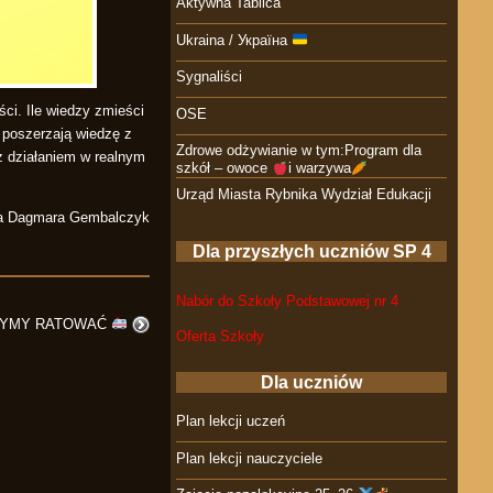
Aktywna Tablica
Ukraina / Україна
Sygnaliści
ści. Ile wiedzy zmieści
OSE
 poszerzają wiedzę z
Zdrowe odżywianie w tym:Program dla
 z działaniem w realnym
szkół – owoce
i warzywa
Urząd Miasta Rybnika Wydział Edukacji
ja Dagmara Gembalczyk
Dla przyszłych uczniów SP 4
Nabór do Szkoły Podstawowej nr 4
ZYMY RATOWAĆ
Oferta Szkoły
Dla uczniów
Plan lekcji uczeń
Plan lekcji nauczyciele