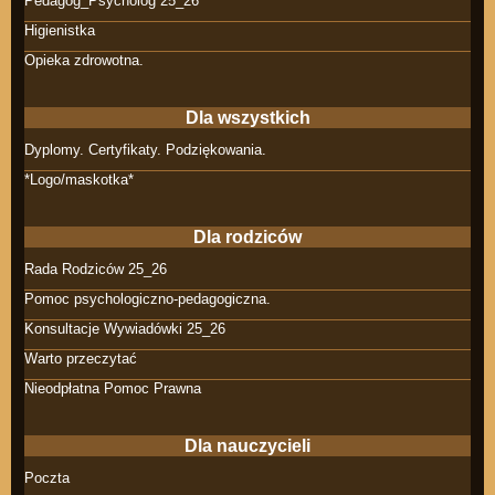
Pedagog_Psycholog 25_26
Higienistka
Opieka zdrowotna.
Dla wszystkich
Dyplomy. Certyfikaty. Podziękowania.
*Logo/maskotka*
Dla rodziców
Rada Rodziców 25_26
Pomoc psychologiczno-pedagogiczna.
Konsultacje Wywiadówki 25_26
Warto przeczytać
Nieodpłatna Pomoc Prawna
Dla nauczycieli
Poczta