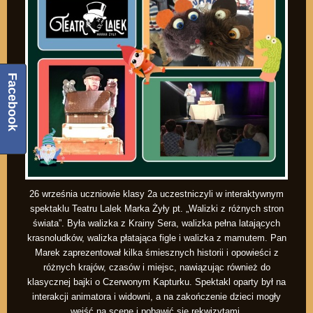
Facebook
26 września uczniowie klasy 2a uczestniczyli w interaktywnym
spektaklu Teatru Lalek Marka Żyły pt. „Walizki z różnych stron
świata”. Była walizka z Krainy Sera, walizka pełna latających
krasnoludków, walizka płatająca figle i walizka z mamutem. Pan
Marek zaprezentował kilka śmiesznych historii i opowieści z
różnych krajów, czasów i miejsc, nawiązując również do
klasycznej bajki o Czerwonym Kapturku. Spektakl oparty był na
interakcji animatora i widowni, a na zakończenie dzieci mogły
wejść na scenę i pobawić się rekwizytami.