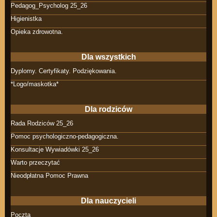
Pedagog_Psycholog 25_26
Higienistka
Opieka zdrowotna.
Dla wszystkich
Dyplomy. Certyfikaty. Podziękowania.
*Logo/maskotka*
Dla rodziców
Rada Rodziców 25_26
Pomoc psychologiczno-pedagogiczna.
Konsultacje Wywiadówki 25_26
Warto przeczytać
Nieodpłatna Pomoc Prawna
Dla nauczycieli
Poczta