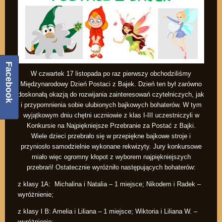
Facebook
W czwartek 17 listopada po raz pierwszy obchodziliśmy
Międzynarodowy Dzień Postaci z Bajek. Dzień ten był zarówno
doskonałą okazją do rozwijania zainteresowań czytelniczych, jak
i przypomnienia sobie ulubionych bajkowych bohaterów. W tym
wyjątkowym dniu chętni uczniowie z klas I-III uczestniczyli w
Konkursie na Najpiękniejsze Przebranie za Postać z Bajki.
Wiele dzieci przebrało się w przepiękne bajkowe stroje i
przyniosło samodzielnie wykonane rekwizyty. Jury konkursowe
miało więc ogromny kłopot z wyborem najpiękniejszych
przebrań! Ostatecznie wyróżniło następujących bohaterów:
z klasy 1A: Michalina i Natalia – 1 miejsce; Nikodem i Radek –
wyróżnienie;
z klasy I B: Amelia i Liliana – 1 miejsce; Wiktoria i Liliana W. –
wyróżnienie;