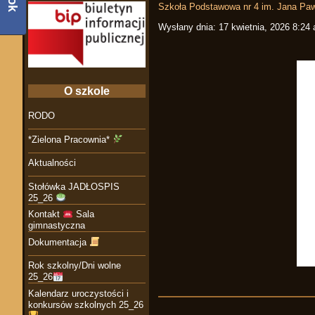
Szkoła Podstawowa nr 4 im. Jana Paw
Wysłany dnia:
17 kwietnia, 2026 8:24
O szkole
RODO
*Zielona Pracownia*
Aktualności
Stołówka JADŁOSPIS
25_26
Kontakt
Sala
gimnastyczna
Dokumentacja
Rok szkolny/Dni wolne
25_26
Kalendarz uroczystości i
konkursów szkolnych 25_26