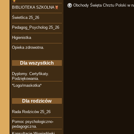
Obchody Święta Chrztu Polski w n
BIBLIOTEKA SZKOLNA
Świetlica 25_26
Pedagog_Psycholog 25_26
Higienistka
Opieka zdrowotna.
Dla wszystkich
Dyplomy. Certyfikaty.
Podziękowania.
*Logo/maskotka*
Dla rodziców
Rada Rodziców 25_26
Pomoc psychologiczno-
pedagogiczna.
Konsultacje Wywiadówki