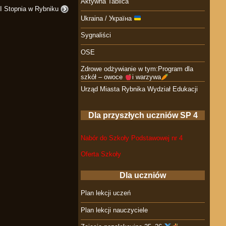
Aktywna Tablica
I Stopnia w Rybniku
Ukraina / Україна
Sygnaliści
OSE
Zdrowe odżywianie w tym:Program dla
szkół – owoce
i warzywa
Urząd Miasta Rybnika Wydział Edukacji
Dla przyszłych uczniów SP 4
Nabór do Szkoły Podstawowej nr 4
Oferta Szkoły
Dla uczniów
Plan lekcji uczeń
Plan lekcji nauczyciele