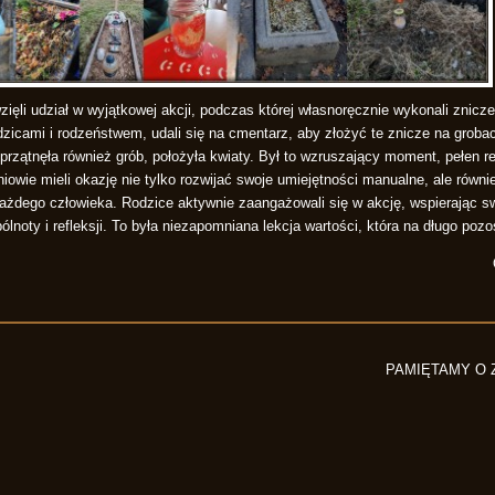
wzięli udział w wyjątkowej akcji, podczas której własnoręcznie wykonali zni
zicami i rodzeństwem, udali się na cmentarz, aby złożyć te znicze na grobac
przątnęła również grób, położyła kwiaty. Był to wzruszający moment, pełen ref
zniowie mieli okazję nie tylko rozwijać swoje umiejętności manualne, ale równi
każdego człowieka. Rodzice aktywnie zaangażowali się w akcję, wspierając sw
ólnoty i refleksji. To była niezapomniana lekcja wartości, która na długo pozo
PAMIĘTAMY O