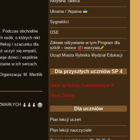
Aktywna Tablica
Ukraina / Україна
Sygnaliści
cze. Podczas obchodów
OSE
h osób, o których nikt
Zdrowe odżywianie w tym:Program dla
leksji i szacunku dla
szkół – owoce
i warzywa
eż uczyć się empatii,
Urząd Miasta Rybnika Wydział Edukacji
oje dzieci i wspólnie
stanie w ich sercach.
Dla przyszłych uczniów SP 4
Organizacja: M. Mentlik
Nabór do Szkoły Podstawowej nr 4
Oferta Szkoły
 ZMARŁYCH
Dla uczniów
Plan lekcji uczeń
Plan lekcji nauczyciele