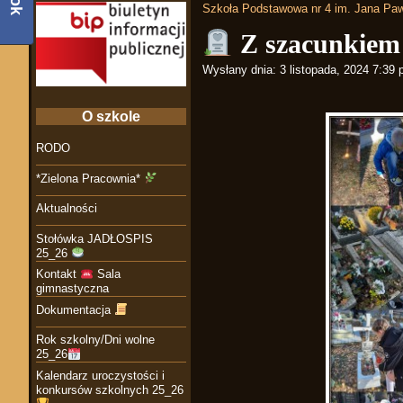
Szkoła Podstawowa nr 4 im. Jana Paw
Z szacunkiem
Wysłany dnia:
3 listopada, 2024 7:39
O szkole
RODO
*Zielona Pracownia*
Aktualności
Stołówka JADŁOSPIS
25_26
Kontakt
Sala
gimnastyczna
Dokumentacja
Rok szkolny/Dni wolne
25_26
Kalendarz uroczystości i
konkursów szkolnych 25_26