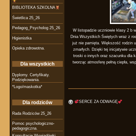
BIBLIOTEKA SZKOLNA
Świetlica 25_26
Pedagog_Psycholog 25_26
W listopadzie uczniowie klasy 2 b 
Dnia Wszystkich Świętych wraz z rod
Higienistka
już nie pamięta. Większość rodzin u
Opieka zdrowotna.
zmarłych. Dzięki tej inicjatywie uc
troski o innych oraz szacunku dla 
tworząc atmosferę pełną ciepła, wsp
Dla wszystkich
Dyplomy. Certyfikaty.
Podziękowania.
*Logo/maskotka*
SERCE ZA ODWAGĘ
Dla rodziców
Rada Rodziców 25_26
Pomoc psychologiczno-
pedagogiczna.
Konsultacje Wywiadówki