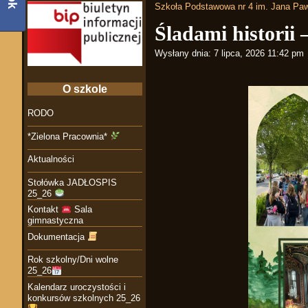
Szkoła Podstawowa nr 4 im. Jana Paw
Śladami historii 
Wysłany dnia:
7 lipca, 2026 11:42 pm
O szkole
RODO
*Zielona Pracownia*
Aktualności
Stołówka JADŁOSPIS
25_26
Kontakt
Sala
gimnastyczna
Dokumentacja
Rok szkolny/Dni wolne
25_26
Kalendarz uroczystości i
konkursów szkolnych 25_26