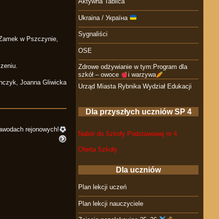
Aktywna Tablica
Ukraina / Україна
Sygnaliści
y Zamek w Pszczynie,
OSE
zeniu.
Zdrowe odżywianie w tym:Program dla
szkół – owoce
i warzywa
onczyk, Joanna Gliwicka
Urząd Miasta Rybnika Wydział Edukacji
Dla przyszłych uczniów SP 4
zawodach rejonowych!
Nabór do Szkoły Podstawowej nr 4
Oferta Szkoły
Dla uczniów
Plan lekcji uczeń
Plan lekcji nauczyciele