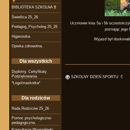
BIBLIOTEKA SZKOLNA
Świetlica 25_26
Uczniowie klas 5a i 5b uczestnicz
Pedagog_Psycholog 25_26
poznając jego 
Higienistka
Wyjazd był doskonałą
Opieka zdrowotna.
Dla wszystkich
Dyplomy. Certyfikaty.
Podziękowania.
SZKOLNY DZIEŃ SPORTU
*Logo/maskotka*
Dla rodziców
Rada Rodziców 25_26
Pomoc psychologiczno-
pedagogiczna.
Konsultacje Wywiadówki